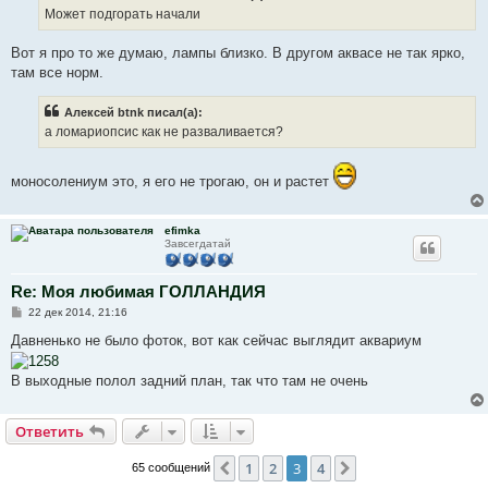
е
Может подгорать начали
н
и
е
Вот я про то же думаю, лампы близко. В другом аквасе не так ярко,
там все норм.
Алексей btnk писал(а):
а ломариопсис как не разваливается?
моносолениум это, я его не трогаю, он и растет
efimka
Завсегдатай
Re: Моя любимая ГОЛЛАНДИЯ
С
22 дек 2014, 21:16
о
о
Давненько не было фоток, вот как сейчас выглядит аквариум
б
щ
е
В выходные полол задний план, так что там не очень
н
и
е
Ответить
1
2
3
4
Пред.
След.
65 сообщений