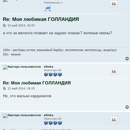
Акваманьяк :)
Re: Моя любимая ГОЛЛАНДИЯ
С
12 май 2014, 10:37
о
о
а что за мелкота плавает на задних планах? зеленые неоны?
б
щ
е
н
и
100л - расборы еспеи, вишневый барбус, моллинезии, меченосцы, анцитрус
е
20л - вишни
efimka
Завсегдатай
Re: Моя любимая ГОЛЛАНДИЯ
С
12 май 2014, 16:15
о
о
Не, это мальки кардиналов
б
щ
е
н
и
efimka
е
Завсегдатай