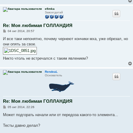
efimka
Завсегдатай
Re: Моя любимая ГОЛЛАНДИЯ
С
04 окт 2014, 20:57
о
о
И все таки непонятно, почему чернеют кончики мха, уже обрезал, но
б
они опять за свое.
щ
е
н
и
Никто чтоль не встречался с таким явлением?
е
RendeaL
Основатель
Re: Моя любимая ГОЛЛАНДИЯ
С
05 окт 2014, 22:26
о
о
Может подгорать начали или от передоза какого-то элемента...
б
щ
е
Тесты давно делал?
н
и