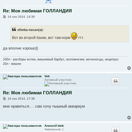
Re: Моя любимая ГОЛЛАНДИЯ
С
14 сен 2014, 14:39
о
о
б
efimka писал(а):
щ
е
Вот во второй банке, вот там норм
ттт.
н
и
е
да вполне хорошо))
100л - расборы еспеи, вишневый барбус, моллинезии, меченосцы, анцитрус
20л - вишни
Vek
Активный участник
Re: Моя любимая ГОЛЛАНДИЯ
С
14 сен 2014, 17:38
о
о
мне нравиться.... сам хочу пышный аквариум
б
щ
е
н
и
Алексей btnk
е
Акваманьяк :)