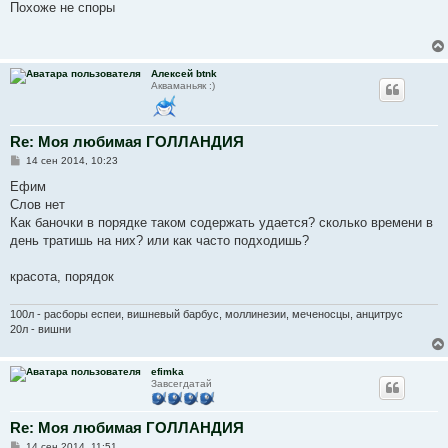
о
Похоже не споры
б
щ
е
н
и
Алексей btnk
е
Акваманьяк :)
Re: Моя любимая ГОЛЛАНДИЯ
С
14 сен 2014, 10:23
о
о
Ефим
б
Слов нет
щ
е
Как баночки в порядке таком содержать удается? сколько времени в
н
день тратишь на них? или как часто подходишь?
и
е
красота, порядок
100л - расборы еспеи, вишневый барбус, моллинезии, меченосцы, анцитрус
20л - вишни
efimka
Завсегдатай
Re: Моя любимая ГОЛЛАНДИЯ
С
14 сен 2014, 11:51