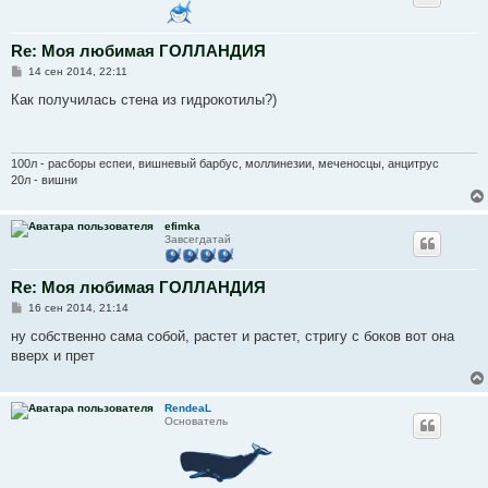
Re: Моя любимая ГОЛЛАНДИЯ
С
14 сен 2014, 22:11
о
о
Как получилась стена из гидрокотилы?)
б
щ
е
н
и
100л - расборы еспеи, вишневый барбус, моллинезии, меченосцы, анцитрус
е
20л - вишни
efimka
Завсегдатай
Re: Моя любимая ГОЛЛАНДИЯ
С
16 сен 2014, 21:14
о
о
ну собственно сама собой, растет и растет, стригу с боков вот она
б
вверх и прет
щ
е
н
и
RendeaL
е
Основатель