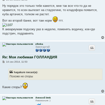
о
о
Ну порядок это только тебе кажется, мне так все что-то да не
б
нравится, то ксен вылезет на стаурогине, то кладофора появится,
щ
е
куба артачися, толком не растет.
н
и
Вот во второй банке, вот там норм
ттт.
е
К аквариумам подхожу раз в неделю, поменять водичку, кое-где
подстрич, подравнять
efimka
Завсегдатай
Re: Моя любимая ГОЛЛАНДИЯ
С
14 сен 2014, 11:53
о
о
б
hagakure писал(а):
щ
е
Похоже не споры
н
и
е
Какие споры?
Алексей btnk
Акваманьяк :)