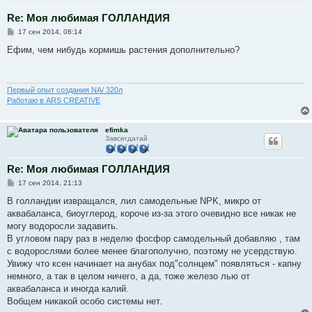
Re: Моя любимая ГОЛЛАНДИЯ
С
17 сен 2014, 08:14
о
о
Ефим, чем нибудь кормишь растения дополнительно?
б
щ
е
н
и
Первый опыт создания NA/ 320л
е
Работаю в ARS CREATIVE
efimka
Завсегдатай
Re: Моя любимая ГОЛЛАНДИЯ
С
17 сен 2014, 21:13
о
о
В голландии извращался, лил самодельные NPK, микро от
б
аквабаланса, биоуглерод, короче из-за этого очевидно все никак не
щ
е
могу водоросли задавить.
н
В угловом пару раз в неделю фосфор самодельный добавляю , там
и
е
с водорослями более менее благополучно, поэтому не усердствую.
Увижу что ксен начинает на анубах под"солнцем" появляться - капну
немного, а так в целом ничего, а да, тоже железо лью от
аквабаланса и иногда калий.
Вобщем никакой особо системы нет.