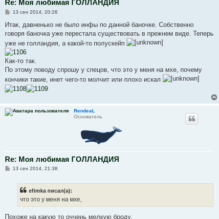
Re: Моя любимая ГОЛЛАНДИЯ
С
13 сен 2014, 20:26
о
о
Итак, давненько не было инфы по данной баночке. Собственно
б
говоря баночка уже перестала существовать в прежнем виде. Теперь
щ
е
уже не голландия, а какой-то полускейп
н
и
е
Как-то так.
По этому поводу спрошу у спецов, что это у меня на мхе, почему
кончики такие, инет чего-то молчит или плохо искал
RendeaL
Основатель
Re: Моя любимая ГОЛЛАНДИЯ
С
13 сен 2014, 21:38
о
о
б
efimka писал(а):
щ
е
что это у меня на мхе,
н
и
е
Похоже на какую то оччень мелкую броду.