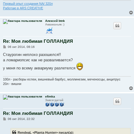
е
Первый опыт создания NA/ 320л
Работаю в ARS CREATIVE
Алексей btnk
Акваманьяк :)
Re: Моя любимая ГОЛЛАНДИЯ
С
06 окт 2014, 08:16
о
о
Стаурогин неплохо разошелся!!
б
а ломариопсис как не разваливается?
щ
е
у меня по всему аквариуму разлетелся
н
и
е
100л - расборы еспеи, вишневый барбус, моллинезии, меченосцы, анцитрус
20л - вишни
efimka
Завсегдатай
Re: Моя любимая ГОЛЛАНДИЯ
С
06 окт 2014, 22:32
о
о
б
RendeaL <Planta Hunter> писал(а):
щ