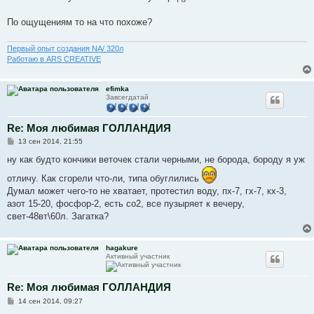
По ощущениям то на что похоже?
Первый опыт создания NA/ 320л
Работаю в ARS CREATIVE
efimka
Завсегдатай
Re: Моя любимая ГОЛЛАНДИЯ
С
13 сен 2014, 21:55
о
о
ну как будто кончики веточек стали черными, не борода, бороду я уж
б
щ
отличу. Как сгорели что-ли, типа обуглились
е
Думал может чего-то не хватает, протестил воду, пх-7, гх-7, кх-3,
н
и
азот 15-20, фосфор-2, есть со2, все пузыряет к вечеру,
е
свет-48вт\60л. Загатка?
hagakure
Активный участник
Re: Моя любимая ГОЛЛАНДИЯ
С
14 сен 2014, 09:27
о