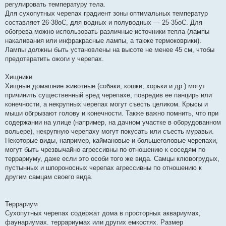
регулировать температуру тела.
Для сухопутных черепах градиент зоны оптимальных температур
составляет 26-38оС, для водных и полуводных — 25-35оС. Для
обогрева можно использовать различные источники тепла (лампы
накаливания или инфракрасные лампы, а также термоковрики).
Лампы должны быть установлены на высоте не менее 45 см, чтобы
предотвратить ожоги у черепах.
Хищники
Хищные домашние животные (собаки, кошки, хорьки и др.) могут
причинить существенный вред черепахе, повредив ее панцирь или
конечности, а некрупных черепах могут съесть целиком. Крысы и
мыши обгрызают голову и конечности. Также важно помнить, что при
содержании на улице (например, на дачном участке в оборудованном
вольере), некрупную черепаху могут покусать или съесть муравьи.
Некоторые виды, например, каймановые и большеголовые черепахи,
могут быть чрезвычайно агрессивны по отношению к соседям по
террариуму, даже если это особи того же вида. Самцы клювогрудых,
пустынных и шпороносных черепах агрессивны по отношению к
другим самцам своего вида.
Террариум
Сухопутных черепах содержат дома в просторных аквариумах,
фаунариумах. террариумах или других емкостях. Размер