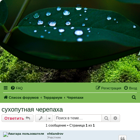
FAQ
Регистрация
Вход
П
Список форумов
Террариум
Черепахи
о
сухопутная черепаха
и
Поиск
Расширен
Ответить
с
1 сообщение • Страница
1
из
1
к
ehtiandrov
Участник