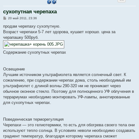
сухопутная черепаха
С
20 май 2011, 23:36
о
о
продам черепаху сухопутную.
б
Возраст черепахи 5-7 лет здорова, кушает хорошо. цена за
щ
е
черапашку 500руб.
н
и
е
Содержание сухопутных черепах
Освещение
Лучшим источником ультрафиолета является солнечный свет. К
сожалению, при содержании черепах дома, столь необходимый им
ультрафиолет с длиной волны 290-320 нм не проникает через
обычное оконное стекло. Поэтому для полноценного УФ облучения в
террариумах необходимо монтировать УФ-лампы, аннотированные
для сухопутных черепах.
Поведенческая терморегуляция
Черепахи — это гелиотермики, то есть для обогрева своего тела они
используют тепло солнца. В условиях неволи необходимо создавать
градиент температур, благодаря которому черепаха сможет