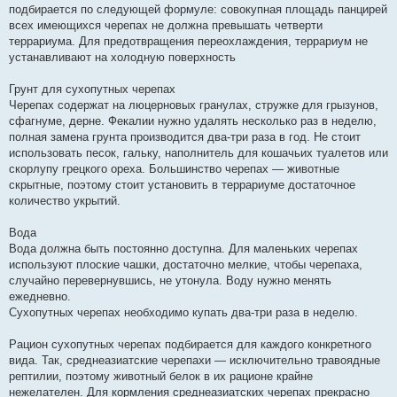
подбирается по следующей формуле: совокупная площадь панцирей
всех имеющихся черепах не должна превышать четверти
террариума. Для предотвращения переохлаждения, террариум не
устанавливают на холодную поверхность
Грунт для сухопутных черепах
Черепах содержат на люцерновых гранулах, стружке для грызунов,
сфагнуме, дерне. Фекалии нужно удалять несколько раз в неделю,
полная замена грунта производится два-три раза в год. Не стоит
использовать песок, гальку, наполнитель для кошачьих туалетов или
скорлупу грецкого ореха. Большинство черепах — животные
скрытные, поэтому стоит установить в террариуме достаточное
количество укрытий.
Вода
Вода должна быть постоянно доступна. Для маленьких черепах
используют плоские чашки, достаточно мелкие, чтобы черепаха,
случайно перевернувшись, не утонула. Воду нужно менять
ежедневно.
Сухопутных черепах необходимо купать два-три раза в неделю.
Рацион сухопутных черепах подбирается для каждого конкретного
вида. Так, среднеазиатские черепахи — исключительно травоядные
рептилии, поэтому животный белок в их рационе крайне
нежелателен. Для кормления среднеазиатских черепах прекрасно