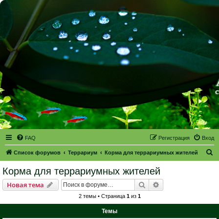
FAQ
Регистрация
Вход
П
Список форумов
Террариум
Корма для террариумных жителей
о
Корма для террариумных жителей
и
Поиск
Расширенный пои
Новая тема
с
2 темы • Страница
1
из
1
к
Темы