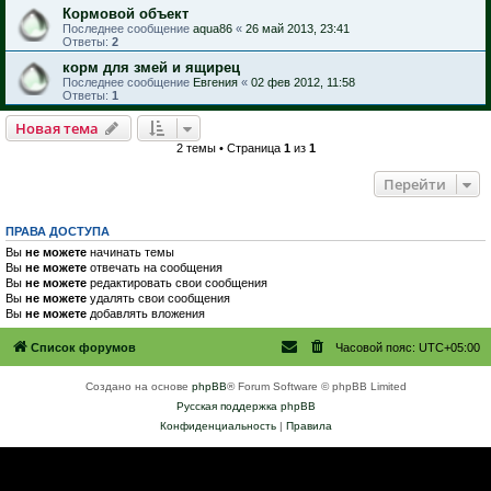
Кормовой объект
Последнее сообщение
aqua86
«
26 май 2013, 23:41
Ответы:
2
корм для змей и ящирец
Последнее сообщение
Евгения
«
02 фев 2012, 11:58
Ответы:
1
Новая тема
2 темы • Страница
1
из
1
Перейти
ПРАВА ДОСТУПА
Вы
не можете
начинать темы
Вы
не можете
отвечать на сообщения
Вы
не можете
редактировать свои сообщения
Вы
не можете
удалять свои сообщения
Вы
не можете
добавлять вложения
Список форумов
Часовой пояс:
UTC+05:00
Создано на основе
phpBB
® Forum Software © phpBB Limited
Русская поддержка phpBB
Конфиденциальность
|
Правила