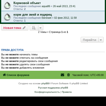
Кормовой объект
Последнее сообщение
aqua86
«
26 май 2013, 23:41
Ответы:
2
корм для змей и ящирец
Последнее сообщение
Евгения
«
02 фев 2012, 11:58
Ответы:
1
Новая тема
2 темы • Страница
1
из
1
Перейти
ПРАВА ДОСТУПА
Вы
не можете
начинать темы
Вы
не можете
отвечать на сообщения
Вы
не можете
редактировать свои сообщения
Вы
не можете
удалять свои сообщения
Вы
не можете
добавлять вложения
Список форумов
Часовой пояс:
UTC+05:00
Создано на основе
phpBB
® Forum Software © phpBB Limited
Русская поддержка phpBB
Конфиденциальность
|
Правила