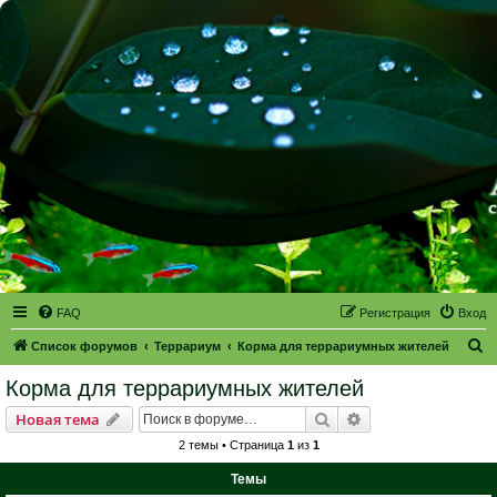
FAQ
Регистрация
Вход
П
Список форумов
Террариум
Корма для террариумных жителей
о
Корма для террариумных жителей
и
Поиск
Расширенный пои
Новая тема
с
2 темы • Страница
1
из
1
к
Темы