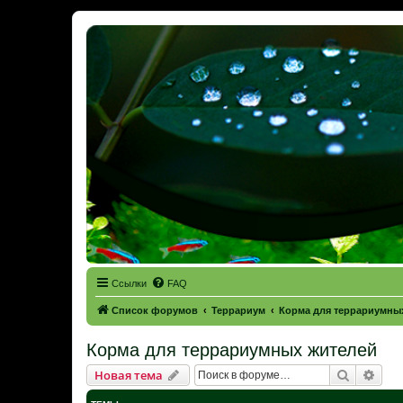
Ссылки
FAQ
Список форумов
Террариум
Корма для террариумны
Корма для террариумных жителей
Поиск
Рас
Новая тема