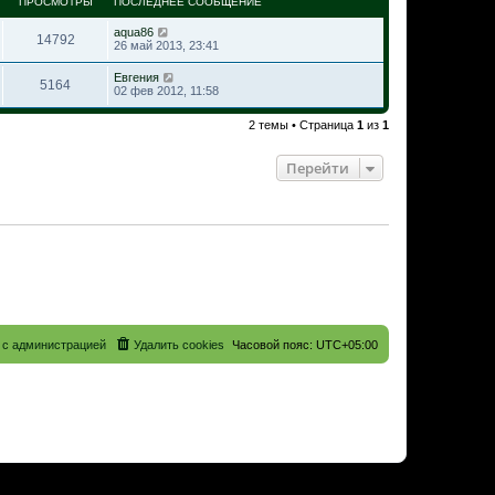
ПРОСМОТРЫ
ПОСЛЕДНЕЕ СООБЩЕНИЕ
aqua86
14792
26 май 2013, 23:41
Евгения
5164
02 фев 2012, 11:58
2 темы • Страница
1
из
1
Перейти
 с администрацией
Удалить cookies
Часовой пояс:
UTC+05:00