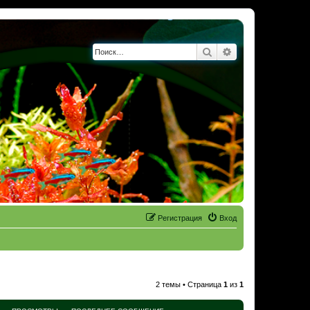
Поиск
Расширенный по
Регистрация
Вход
2 темы • Страница
1
из
1