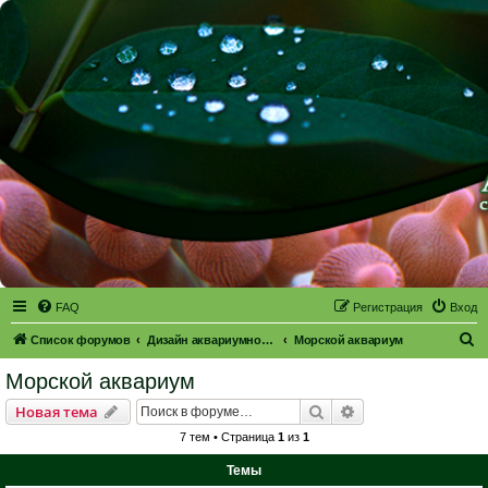
FAQ
Регистрация
Вход
П
Список форумов
Дизайн аквариумного пространства
Морской аквариум
о
Морской аквариум
и
Поиск
Расширенный пои
Новая тема
с
7 тем • Страница
1
из
1
к
Темы