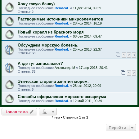
Хочу такую банку)
Последнее сообщение
RendeaL
«
11 дек 2014, 09:39
Ответы:
2
Растворимые источники микроэлементов
Последнее сообщение
RendeaL
«
28 ноя 2014, 16:19
Новый коралл из Красного моря
Последнее сообщение
RendeaL
«
08 сен 2014, 09:47
Обсуждаем морскую болезнь.
Последнее сообщение
RendeaL
«
25 ноя 2013, 22:37
Ответы:
58
1
2
3
А где тут записывают?
Последнее сообщение
Александр М
«
17 апр 2013, 20:41
Ответы:
33
1
2
Этическая сторона занятия морем.
Последнее сообщение
RendeaL
«
28 окт 2012, 20:09
Ответы:
6
Способы оформления морского аквариума
Последнее сообщение
RendeaL
«
12 май 2011, 00:39
Новая тема
7 тем • Страница
1
из
1
Перейти