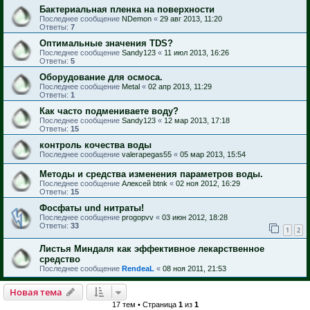
Бактериальная пленка на поверхности
Последнее сообщение
NDemon
«
29 авг 2013, 11:20
Ответы:
7
Оптимальные значения TDS?
Последнее сообщение
Sandy123
«
11 июл 2013, 16:26
Ответы:
5
Оборудование для осмоса.
Последнее сообщение
Metal
«
02 апр 2013, 11:29
Ответы:
1
Как часто подмениваете воду?
Последнее сообщение
Sandy123
«
12 мар 2013, 17:18
Ответы:
15
контроль кочества воды
Последнее сообщение
valerapegas55
«
05 мар 2013, 15:54
Методы и средства изменения параметров воды.
Последнее сообщение
Алексей btnk
«
02 ноя 2012, 16:29
Ответы:
15
Фосфаты und нитраты!
Последнее сообщение
progopvv
«
03 июн 2012, 18:28
Ответы:
33
1
2
Листья Миндаля как эффективное лекарственное
средство
Последнее сообщение
RendeaL
«
08 ноя 2011, 21:53
Новая тема
17 тем • Страница
1
из
1