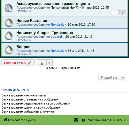
Аквариумные растения красного цвета
Последнее сообщение
Прикольный Ник??
«
04 апр 2016, 12:45
Ответы:
31
1
2
Новые Растения
Последнее сообщение
RendeaL
«
10 мар 2016, 17:20
Новинки у Андрея Трифонова
Последнее сообщение
copatel
«
26 апр 2013, 21:42
Ответы:
6
Вопрос
Последнее сообщение
RendeaL
«
16 апр 2011, 21:45
Ответы:
3
Новая тема
4 темы • Страница
1
из
1
Перейти
ПРАВА ДОСТУПА
Вы
не можете
начинать темы
Вы
не можете
отвечать на сообщения
Вы
не можете
редактировать свои сообщения
Вы
не можете
удалять свои сообщения
Вы
не можете
добавлять вложения
Список форумов
Часовой пояс:
UTC+05:00