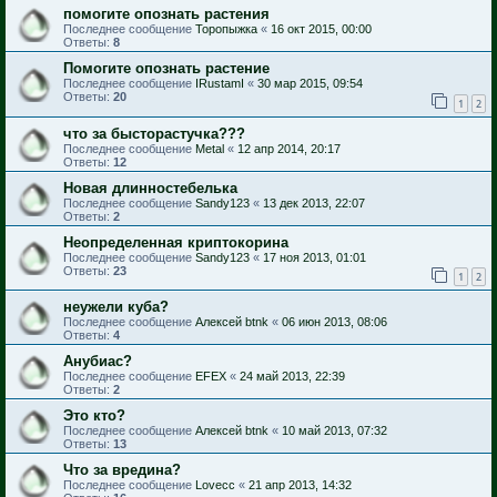
помогите опознать растения
Последнее сообщение
Торопыжка
«
16 окт 2015, 00:00
Ответы:
8
Помогите опознать растение
Последнее сообщение
IRustamI
«
30 мар 2015, 09:54
Ответы:
20
1
2
что за бысторастучка???
Последнее сообщение
Metal
«
12 апр 2014, 20:17
Ответы:
12
Новая длинностебелька
Последнее сообщение
Sandy123
«
13 дек 2013, 22:07
Ответы:
2
Неопределенная криптокорина
Последнее сообщение
Sandy123
«
17 ноя 2013, 01:01
Ответы:
23
1
2
неужели куба?
Последнее сообщение
Алексей btnk
«
06 июн 2013, 08:06
Ответы:
4
Анубиас?
Последнее сообщение
EFEX
«
24 май 2013, 22:39
Ответы:
2
Это кто?
Последнее сообщение
Алексей btnk
«
10 май 2013, 07:32
Ответы:
13
Что за вредина?
Последнее сообщение
Lovecc
«
21 апр 2013, 14:32