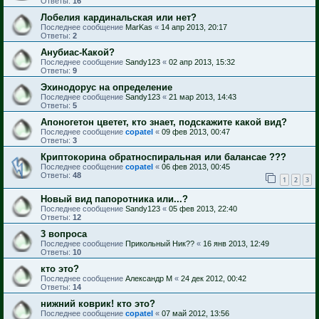
Ответы:
16
Лобелия кардинальская или нет?
Последнее сообщение
MarKas
«
14 апр 2013, 20:17
Ответы:
2
Анубиас-Какой?
Последнее сообщение
Sandy123
«
02 апр 2013, 15:32
Ответы:
9
Эхинодорус на определение
Последнее сообщение
Sandy123
«
21 мар 2013, 14:43
Ответы:
5
Апоногетон цветет, кто знает, подскажите какой вид?
Последнее сообщение
copatel
«
09 фев 2013, 00:47
Ответы:
3
Криптокорина обратноспиральная или балансае ???
Последнее сообщение
copatel
«
06 фев 2013, 00:45
Ответы:
48
1
2
3
Новый вид папоротника или...?
Последнее сообщение
Sandy123
«
05 фев 2013, 22:40
Ответы:
12
3 вопроса
Последнее сообщение
Прикольный Ник??
«
16 янв 2013, 12:49
Ответы:
10
кто это?
Последнее сообщение
Александр М
«
24 дек 2012, 00:42
Ответы:
14
нижний коврик! кто это?
Последнее сообщение
copatel
«
07 май 2012, 13:56