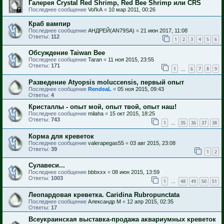
Галерея Crystal Red Shrimp, Red Bee Shrimp или CRS
Последнее сообщение
Vol'kA
«
10 мар 2011, 00:26
Краб вампир
Последнее сообщение
АНДРЕЙ(AN79SA)
«
21 июн 2017, 11:08
Ответы:
112
1
2
3
4
5
6
Обсуждение Taiwan Bee
Последнее сообщение
Taran
«
11 ноя 2015, 23:55
Ответы:
171
1
6
7
8
9
…
Разведение Atyopsis moluccensis, первый опыт
Последнее сообщение
RendeaL
«
05 ноя 2015, 09:43
Ответы:
4
Кристаллы - опыт мой, опыт твой, опыт наш!
Последнее сообщение
milaha
«
15 окт 2015, 18:25
Ответы:
743
1
35
36
37
38
…
Корма для креветок
Последнее сообщение
valerapegas55
«
03 авг 2015, 23:08
Ответы:
39
1
2
Сулавеси...
Последнее сообщение
bbbxxx
«
08 июн 2015, 13:59
Ответы:
1003
1
48
49
50
51
…
Леопардовая креветка. Caridina Rubropunctata
Последнее сообщение
Александр М
«
12 апр 2015, 02:35
Ответы:
17
Всеукраинская выставка-продажа аквариумных креветок