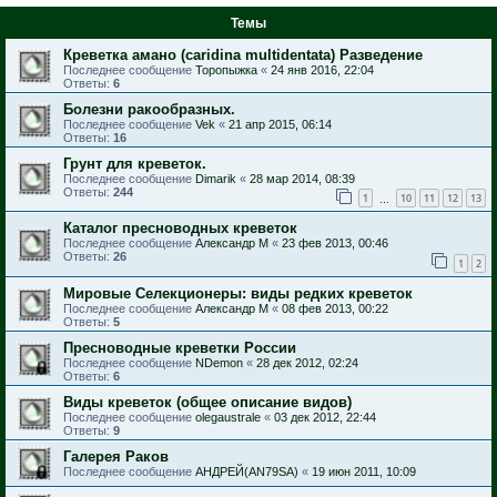
Темы
Креветка амано (caridina multidentata) Разведение
Последнее сообщение
Торопыжка
«
24 янв 2016, 22:04
Ответы:
6
Болезни ракообразных.
Последнее сообщение
Vek
«
21 апр 2015, 06:14
Ответы:
16
Грунт для креветок.
Последнее сообщение
Dimarik
«
28 мар 2014, 08:39
Ответы:
244
1
10
11
12
13
…
Каталог пресноводных креветок
Последнее сообщение
Александр М
«
23 фев 2013, 00:46
Ответы:
26
1
2
Мировые Селекционеры: виды редких креветок
Последнее сообщение
Александр М
«
08 фев 2013, 00:22
Ответы:
5
Пресноводные креветки России
Последнее сообщение
NDemon
«
28 дек 2012, 02:24
Ответы:
6
Виды креветок (общее описание видов)
Последнее сообщение
olegaustrale
«
03 дек 2012, 22:44
Ответы:
9
Галерея Раков
Последнее сообщение
АНДРЕЙ(AN79SA)
«
19 июн 2011, 10:09