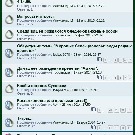
4-14.06.
Последнее сообщение
Александр М
«
12 апр 2015, 02:22
Ответы:
1
Вопросы и ответы
Последнее сообщение
Александр М
«
12 апр 2015, 02:21
Ответы:
5
Среди вишен рождаются бледно-оранжевые особи
Последнее сообщение
Торопыжка
«
02 фев 2015, 22:39
Ответы:
10
Обсуждение темы "Мировые Селекционеры: виды редких
креветок"
Последнее сообщение
kiskas1970
«
23 окт 2014, 21:37
Ответы:
137
1
4
5
6
7
…
Домашнее разведение креветки "Амано".
Последнее сообщение
Торопыжка
«
17 сен 2014, 23:18
Ответы:
142
1
5
6
7
8
…
Крабы острова Сулавеси
Последнее сообщение
Вадим А
«
04 сен 2014, 20:42
Ответы:
3
Креветководы или крильманьяки)))
Последнее сообщение
Vek
«
23 июн 2014, 17:59
Ответы:
611
1
28
29
30
31
…
Тигры...
Последнее сообщение
Александр М
«
12 июн 2014, 15:27
Ответы:
339
1
14
15
16
17
…