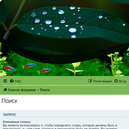
FAQ
Регистрация
Вход
Список форумов
Поиск
Поиск
ЗАПРОС
Ключевые слова:
Вы можете использовать
+
, чтобы определить слова, которые должны быть в
результатах, и
-
для слов, которых в результатах быть не должно. Вы можете