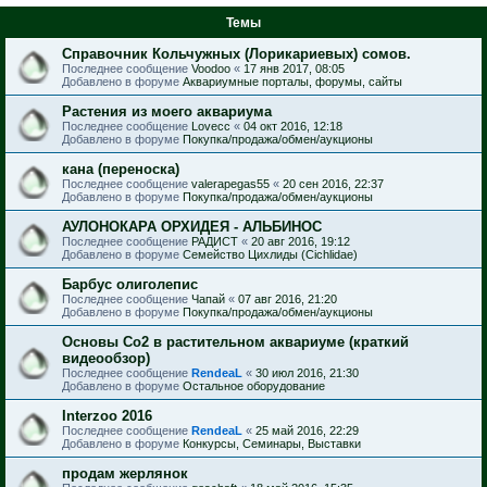
Темы
Справочник Кольчужных (Лорикариевых) сомов.
Последнее сообщение
Voodoo
«
17 янв 2017, 08:05
Добавлено в форуме
Аквариумные порталы, форумы, сайты
Растения из моего аквариума
Последнее сообщение
Lovecc
«
04 окт 2016, 12:18
Добавлено в форуме
Покупка/продажа/обмен/аукционы
кана (переноска)
Последнее сообщение
valerapegas55
«
20 сен 2016, 22:37
Добавлено в форуме
Покупка/продажа/обмен/аукционы
АУЛОНОКАРА ОРХИДЕЯ - АЛЬБИНОС
Последнее сообщение
РАДИСТ
«
20 авг 2016, 19:12
Добавлено в форуме
Семейство Цихлиды (Cichlidae)
Барбус олиголепис
Последнее сообщение
Чапай
«
07 авг 2016, 21:20
Добавлено в форуме
Покупка/продажа/обмен/аукционы
Основы Со2 в растительном аквариуме (краткий
видеообзор)
Последнее сообщение
RendeaL
«
30 июл 2016, 21:30
Добавлено в форуме
Остальное оборудование
Interzoo 2016
Последнее сообщение
RendeaL
«
25 май 2016, 22:29
Добавлено в форуме
Конкурсы, Семинары, Выставки
продам жерлянок