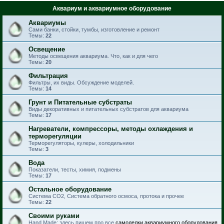
Аквариум и аквариумное оборудование
Аквариумы
Сами банки, стойки, тумбы, изготовление и ремонт
Темы:
22
Освещение
Методы освещения аквариума. Что, как и для чего
Темы:
20
Фильтрация
Фильтры, их виды. Обсуждение моделей.
Темы:
14
Грунт и Питательные субстраты
Виды декоративных и питательных субстратов для аквариума
Темы:
17
Нагреватели, компрессоры, методы охлаждения и
терморегуляции
Терморегуляторы, кулеры, холодильники
Темы:
3
Вода
Показатели, тесты, химия, подмены
Темы:
17
Остальное оборудование
Система CO2, Система обратного осмоса, протока и прочее
Темы:
22
Своими руками
Hand Made: здесь пишем про все
самоделки аквариумного оборудования