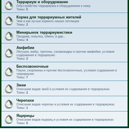
Террариум и оборудование
Обустройство террариума и оборудование к нему
Темы:
5
Корма для террариумных жителей
Чем и как лучше кормить наших питомцев
Темы:
2
Минирынок террариумистики
Продажа, покупка, обмен, в дар...
Темы:
4
Амфибии
Лягушки, жабы, тритоны, саламандры и прочие амфибии, условия
содержания в террариуме
Темы:
2
Беспозвоночные
Пауки, скорпионы и прочие беспозвоночные, условия содержания в
террариуме
Темы:
7
Змеи
Описание видов змей и условия их содержания в террариумах
Темы:
2
Черепахи
Описание видов черепах и условия их содержания в террариумах
Темы:
1
Ящерицы
Описание видов ящериц и условия их содержания в террариумах
Темы:
5