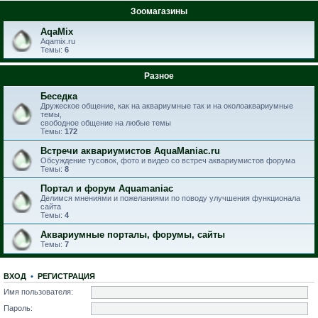
Зоомагазины
AqaMix
Aqamix.ru
Темы:
6
Разное
Беседка
Дружеское общение, как на аквариумные так и на околоаквариумные
темы,
свободное общение на любые темы
Темы:
172
Встречи аквариумистов AquaManiac.ru
Обсуждение тусовок, фото и видео со встреч аквариумистов форума
Темы:
8
Портал и форум Aquamaniac
Делимся мнениями и пожеланиями по поводу улучшения функционала
сайта
Темы:
4
Аквариумные порталы, форумы, сайты
Темы:
7
ВХОД
•
РЕГИСТРАЦИЯ
Имя пользователя:
Пароль: