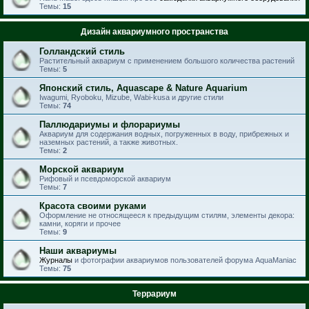
Темы:
15
Дизайн аквариумного пространства
Голландский стиль
Растительный аквариум с применением большого количества растений
Темы:
5
Японский стиль, Aquascape & Nature Aquarium
Iwagumi, Ryoboku, Mizube, Wabi-kusa и другие стили
Темы:
74
Паллюдариумы и флорариумы
Аквариум для содержания водных, погруженных в воду, прибрежных и
наземных растений, а также животных.
Темы:
2
Морской аквариум
Рифовый и псевдоморской аквариум
Темы:
7
Красота своими руками
Оформление не относящееся к предыдущим стилям, элементы декора:
камни, коряги и прочее
Темы:
9
Наши аквариумы
Журналы
и фотографии аквариумов пользователей форума AquaManiac
Темы:
75
Террариум