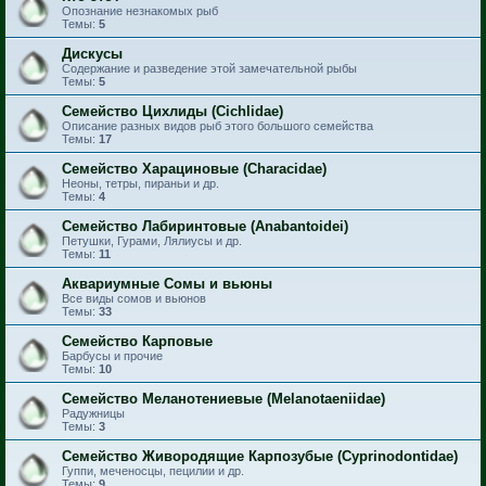
Опознание незнакомых рыб
Темы:
5
Дискусы
Содержание и разведение этой замечательной рыбы
Темы:
5
Семейство Цихлиды (Cichlidae)
Описание разных видов рыб этого большого семейства
Темы:
17
Семейство Харациновые (Characidae)
Неоны, тетры, пираньи и др.
Темы:
4
Семейство Лабиринтовые (Anabantoidei)
Петушки, Гурами, Лялиусы и др.
Темы:
11
Аквариумные Сомы и вьюны
Все виды сомов и вьюнов
Темы:
33
Семейство Карповые
Барбусы и прочие
Темы:
10
Семейство Меланотениевые (Melanotaeniidae)
Радужницы
Темы:
3
Семейство Живородящие Карпозубые (Cyprinodontidae)
Гуппи, меченосцы, пецилии и др.
Темы:
9