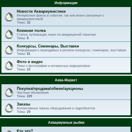
Информация
Новости Аквариумистики
Интересные факты и события, так или иначе связанные с
аквариумистикой
Темы:
32
Книжная полка
Статьи, публикации, книги по аквариумной тематике
Темы:
8
Конкурсы, Семинары, Выставки
Информация о проводимых в регионе конкурсах, семинарах, выставках
Темы:
81
Фото и видео
Темы о фотографии и интересных видеороликах
Темы:
22
Аква-Маркет
Покупка/продажа/обмен/аукционы
Частные объявления
Темы:
229
Заказы
Коллективные заказы оборудования и гидробионтов
Темы:
29
Аквариумные рыбки
Кто это?