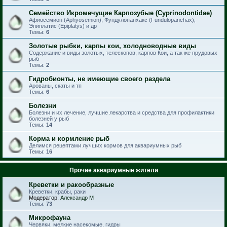
Семейство Икромечущие Карпозубые (Cyprinodontidae)
Афиосемион (Aphyosemion), Фундулопанхакс (Fundulopanchax),
Эпиплатис (Epiplatys) и др
Темы:
6
Золотые рыбки, карпы кои, холодноводные виды
Содержание и виды золотых, телескопов, карпов Кои, а так же прудовых
рыб
Темы:
2
Гидробионты, не имеющие своего раздела
Арованы, скаты и тп
Темы:
6
Болезни
Болезни и их лечение, лучшие лекарства и средства для профилактики
болезней у рыб
Темы:
14
Корма и кормление рыб
Делимся рецептами лучших кормов для аквариумных рыб
Темы:
16
Прочие аквариумные жители
Креветки и ракообразные
Креветки, крабы, раки
Модератор:
Александр М
Темы:
73
Микрофауна
Червяки, мелкие насекомые, гидры