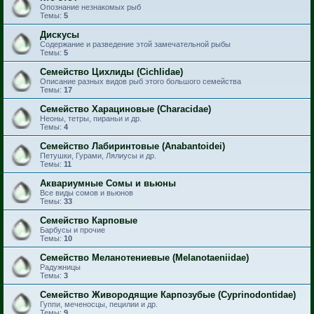
Опознание незнакомых рыб
Темы:
5
Дискусы
Содержание и разведение этой замечательной рыбы
Темы:
5
Семейство Цихлиды (Cichlidae)
Описание разных видов рыб этого большого семейства
Темы:
17
Семейство Харациновые (Characidae)
Неоны, тетры, пираньи и др.
Темы:
4
Семейство Лабиринтовые (Anabantoidei)
Петушки, Гурами, Лялиусы и др.
Темы:
11
Аквариумные Сомы и вьюны
Все виды сомов и вьюнов
Темы:
33
Семейство Карповые
Барбусы и прочие
Темы:
10
Семейство Меланотениевые (Melanotaeniidae)
Радужницы
Темы:
3
Семейство Живородящие Карпозубые (Cyprinodontidae)
Гуппи, меченосцы, пецилии и др.
Темы:
9