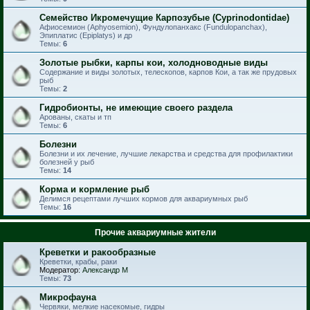
Семейство Икромечущие Карпозубые (Cyprinodontidae)
Афиосемион (Aphyosemion), Фундулопанхакс (Fundulopanchax),
Эпиплатис (Epiplatys) и др
Темы:
6
Золотые рыбки, карпы кои, холодноводные виды
Содержание и виды золотых, телескопов, карпов Кои, а так же прудовых
рыб
Темы:
2
Гидробионты, не имеющие своего раздела
Арованы, скаты и тп
Темы:
6
Болезни
Болезни и их лечение, лучшие лекарства и средства для профилактики
болезней у рыб
Темы:
14
Корма и кормление рыб
Делимся рецептами лучших кормов для аквариумных рыб
Темы:
16
Прочие аквариумные жители
Креветки и ракообразные
Креветки, крабы, раки
Модератор:
Александр М
Темы:
73
Микрофауна
Червяки, мелкие насекомые, гидры