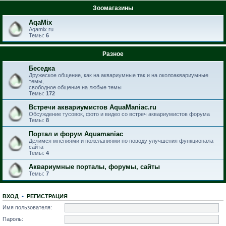
Зоомагазины
AqaMix
Aqamix.ru
Темы:
6
Разное
Беседка
Дружеское общение, как на аквариумные так и на околоаквариумные
темы,
свободное общение на любые темы
Темы:
172
Встречи аквариумистов AquaManiac.ru
Обсуждение тусовок, фото и видео со встреч аквариумистов форума
Темы:
8
Портал и форум Aquamaniac
Делимся мнениями и пожеланиями по поводу улучшения функционала
сайта
Темы:
4
Аквариумные порталы, форумы, сайты
Темы:
7
ВХОД
•
РЕГИСТРАЦИЯ
Имя пользователя:
Пароль: