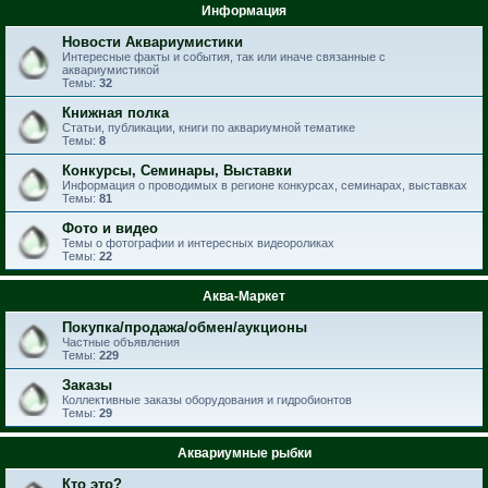
Информация
Новости Аквариумистики
Интересные факты и события, так или иначе связанные с
аквариумистикой
Темы:
32
Книжная полка
Статьи, публикации, книги по аквариумной тематике
Темы:
8
Конкурсы, Семинары, Выставки
Информация о проводимых в регионе конкурсах, семинарах, выставках
Темы:
81
Фото и видео
Темы о фотографии и интересных видеороликах
Темы:
22
Аква-Маркет
Покупка/продажа/обмен/аукционы
Частные объявления
Темы:
229
Заказы
Коллективные заказы оборудования и гидробионтов
Темы:
29
Аквариумные рыбки
Кто это?