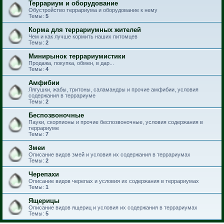
Террариум и оборудование
Обустройство террариума и оборудование к нему
Темы:
5
Корма для террариумных жителей
Чем и как лучше кормить наших питомцев
Темы:
2
Минирынок террариумистики
Продажа, покупка, обмен, в дар...
Темы:
4
Амфибии
Лягушки, жабы, тритоны, саламандры и прочие амфибии, условия
содержания в террариуме
Темы:
2
Беспозвоночные
Пауки, скорпионы и прочие беспозвоночные, условия содержания в
террариуме
Темы:
7
Змеи
Описание видов змей и условия их содержания в террариумах
Темы:
2
Черепахи
Описание видов черепах и условия их содержания в террариумах
Темы:
1
Ящерицы
Описание видов ящериц и условия их содержания в террариумах
Темы:
5