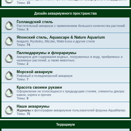
Темы:
15
Дизайн аквариумного пространства
Голландский стиль
Растительный аквариум с применением большого количества растений
Темы:
5
Японский стиль, Aquascape & Nature Aquarium
Iwagumi, Ryoboku, Mizube, Wabi-kusa и другие стили
Темы:
74
Паллюдариумы и флорариумы
Аквариум для содержания водных, погруженных в воду, прибрежных и
наземных растений, а также животных.
Темы:
2
Морской аквариум
Рифовый и псевдоморской аквариум
Темы:
7
Красота своими руками
Оформление не относящееся к предыдущим стилям, элементы декора:
камни, коряги и прочее
Темы:
9
Наши аквариумы
Журналы
и фотографии аквариумов пользователей форума AquaManiac
Темы:
75
Террариум