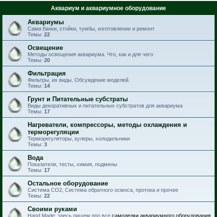
Аквариум и аквариумное оборудование
Аквариумы
Сами банки, стойки, тумбы, изготовление и ремонт
Темы:
22
Освещение
Методы освещения аквариума. Что, как и для чего
Темы:
20
Фильтрация
Фильтры, их виды. Обсуждение моделей.
Темы:
14
Грунт и Питательные субстраты
Виды декоративных и питательных субстратов для аквариума
Темы:
17
Нагреватели, компрессоры, методы охлаждения и
терморегуляции
Терморегуляторы, кулеры, холодильники
Темы:
3
Вода
Показатели, тесты, химия, подмены
Темы:
17
Остальное оборудование
Система CO2, Система обратного осмоса, протока и прочее
Темы:
22
Своими руками
Hand Made: здесь пишем про все
самоделки аквариумного оборудования