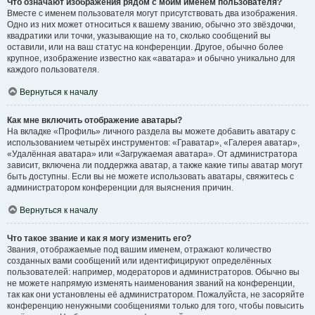
Что означают изображения рядом с моим именем пользователя?
Вместе с именем пользователя могут присутствовать два изображения.
Одно из них может относиться к вашему званию, обычно это звёздочки,
квадратики или точки, указывающие на то, сколько сообщений вы
оставили, или на ваш статус на конференции. Другое, обычно более
крупное, изображение известно как «аватара» и обычно уникально для
каждого пользователя.
Вернуться к началу
Как мне включить отображение аватары?
На вкладке «Профиль» личного раздела вы можете добавить аватару с
использованием четырёх инструментов: «Граватар», «Галерея аватар»,
«Удалённая аватара» или «Загружаемая аватара». От администратора
зависит, включена ли поддержка аватар, а также какие типы аватар могут
быть доступны. Если вы не можете использовать аватары, свяжитесь с
администратором конференции для выяснения причин.
Вернуться к началу
Что такое звание и как я могу изменить его?
Звания, отображаемые под вашим именем, отражают количество
созданных вами сообщений или идентифицируют определённых
пользователей: например, модераторов и администраторов. Обычно вы
не можете напрямую изменять наименования званий на конференции,
так как они установлены её администратором. Пожалуйста, не засоряйте
конференцию ненужными сообщениями только для того, чтобы повысить