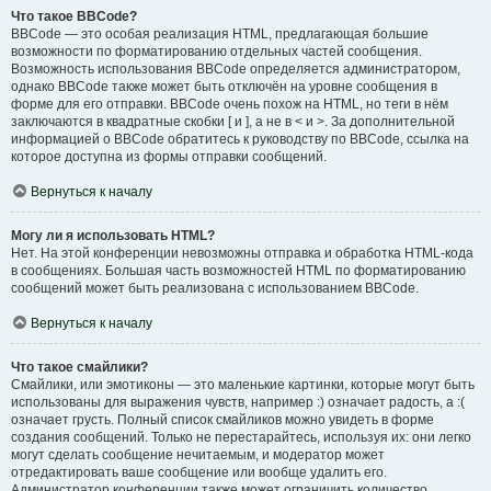
Что такое BBCode?
BBCode — это особая реализация HTML, предлагающая большие
возможности по форматированию отдельных частей сообщения.
Возможность использования BBCode определяется администратором,
однако BBCode также может быть отключён на уровне сообщения в
форме для его отправки. BBCode очень похож на HTML, но теги в нём
заключаются в квадратные скобки [ и ], а не в < и >. За дополнительной
информацией о BBCode обратитесь к руководству по BBCode, ссылка на
которое доступна из формы отправки сообщений.
Вернуться к началу
Могу ли я использовать HTML?
Нет. На этой конференции невозможны отправка и обработка HTML-кода
в сообщениях. Большая часть возможностей HTML по форматированию
сообщений может быть реализована с использованием BBCode.
Вернуться к началу
Что такое смайлики?
Смайлики, или эмотиконы — это маленькие картинки, которые могут быть
использованы для выражения чувств, например :) означает радость, а :(
означает грусть. Полный список смайликов можно увидеть в форме
создания сообщений. Только не перестарайтесь, используя их: они легко
могут сделать сообщение нечитаемым, и модератор может
отредактировать ваше сообщение или вообще удалить его.
Администратор конференции также может ограничить количество