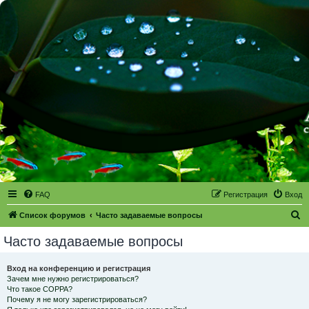
FAQ
Регистрация
Вход
П
Список форумов
Часто задаваемые вопросы
о
Часто задаваемые вопросы
и
с
Вход на конференцию и регистрация
Зачем мне нужно регистрироваться?
к
Что такое COPPA?
Почему я не могу зарегистрироваться?