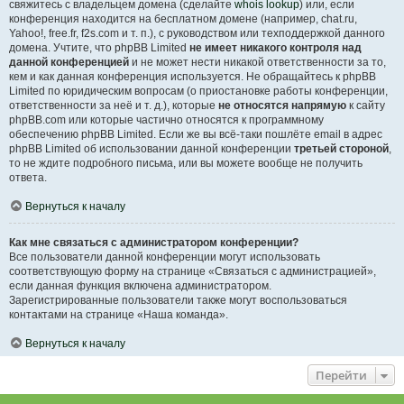
свяжитесь с владельцем домена (сделайте
whois lookup
) или, если
конференция находится на бесплатном домене (например, chat.ru,
Yahoo!, free.fr, f2s.com и т. п.), с руководством или техподдержкой данного
домена. Учтите, что phpBB Limited
не имеет никакого контроля над
данной конференцией
и не может нести никакой ответственности за то,
кем и как данная конференция используется. Не обращайтесь к phpBB
Limited по юридическим вопросам (о приостановке работы конференции,
ответственности за неё и т. д.), которые
не относятся напрямую
к сайту
phpBB.com или которые частично относятся к программному
обеспечению phpBB Limited. Если же вы всё-таки пошлёте email в адрес
phpBB Limited об использовании данной конференции
третьей стороной
,
то не ждите подробного письма, или вы можете вообще не получить
ответа.
Вернуться к началу
Как мне связаться с администратором конференции?
Все пользователи данной конференции могут использовать
соответствующую форму на странице «Связаться с администрацией»,
если данная функция включена администратором.
Зарегистрированные пользователи также могут воспользоваться
контактами на странице «Наша команда».
Вернуться к началу
Перейти